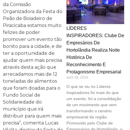
da Comissão
Organizadora da Festa do
Peão de Boiadeiro de
Piracicaba estamos muito
LÍDERES
felizes de poder
INSPIRADORES: Clube De
promover um evento tão
Empresários De
bonito para a cidade, e de
Hortolândia Realiza Noite
ter a oportunidade de
Histórica De
ajudar quem mais precisa
Reconhecimento E
através desta ação que
Protagonismo Empresarial
arrecadamos mais de 12
abril 28, 2026
toneladas de alimentos
O que se viu no Líderes
que foram doadas para o
Inspiradores foi mais do que
Fundo Social de
um evento, foi a consolidação
Solidariedade do
de um movimento que vem
município que irá
transformando o cenário
distribuir para quem mais
empresarial da região.
precisa”, comenta Lucas
Promovido pelo Clube de
Empresários de Hortolândia, o
Vilalta, diretor da Festa do