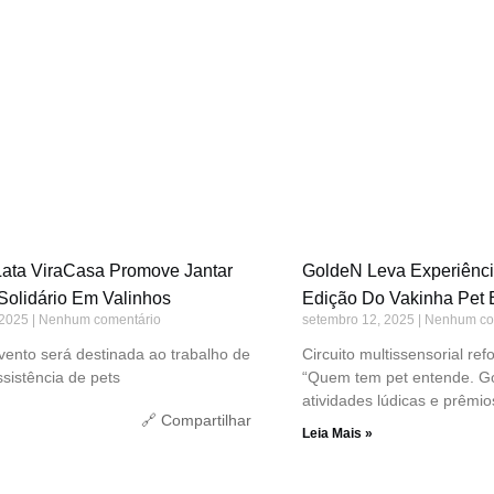
ata ViraCasa Promove Jantar
GoldeN Leva Experiênci
Solidário Em Valinhos
Edição Do Vakinha Pet
 2025
Nenhum comentário
setembro 12, 2025
Nenhum co
ento será destinada ao trabalho de
Circuito multissensorial r
ssistência de pets
“Quem tem pet entende. 
atividades lúdicas e prêmio
🔗 Compartilhar
Leia Mais »