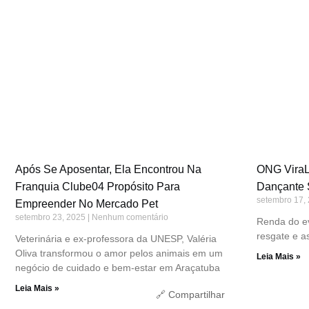
Após Se Aposentar, Ela Encontrou Na
ONG ViraL
Franquia Clube04 Propósito Para
Dançante 
setembro 17,
Empreender No Mercado Pet
setembro 23, 2025
Nenhum comentário
Renda do ev
resgate e a
Veterinária e ex-professora da UNESP, Valéria
Oliva transformou o amor pelos animais em um
Leia Mais »
negócio de cuidado e bem-estar em Araçatuba
Leia Mais »
🔗 Compartilhar