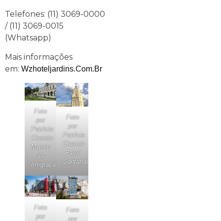
Telefones: (11) 3069-0000
/ (11) 3069-0015
(Whatsapp)
Mais informações
em:
Wzhoteljardins.com.br
Foto
Foto
por
por
Patrícia
Patrícia
Chemin
Chemin
Museu
Farol
da
Santander
Imigração
Foto
Foto
por
por