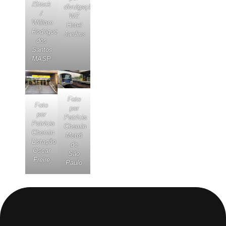
iStock
divulgação
/
WZ
William
Hotel
Rodrigues
Jardins
dos
Santos
MASP
Foto
Foto
por
por
Patrícia
Patrícia
Chemin
Chemin
Metrô
Estação
de
Oscar
São
Freire
Paulo