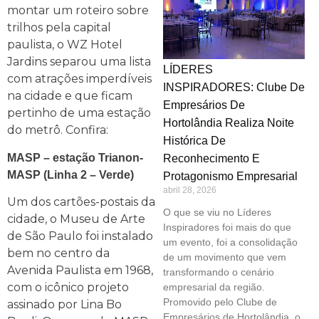
montar um roteiro sobre
trilhos pela capital
paulista, o WZ Hotel
Jardins separou uma lista
LÍDERES
com atrações imperdíveis
INSPIRADORES: Clube De
na cidade e que ficam
Empresários De
pertinho de uma estação
Hortolândia Realiza Noite
do metrô. Confira:
Histórica De
MASP – estação Trianon-
Reconhecimento E
MASP (Linha 2 – Verde)
Protagonismo Empresarial
abril 28, 2026
Um dos cartões-postais da
O que se viu no Líderes
cidade, o Museu de Arte
Inspiradores foi mais do que
de São Paulo foi instalado
um evento, foi a consolidação
bem no centro da
de um movimento que vem
Avenida Paulista em 1968,
transformando o cenário
com o icônico projeto
empresarial da região.
Promovido pelo Clube de
assinado por Lina Bo
Empresários de Hortolândia, o