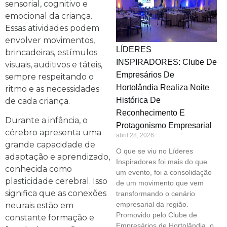
sensorial, cognitivo e
emocional da criança.
Essas atividades podem
envolver movimentos,
LÍDERES
brincadeiras, estímulos
INSPIRADORES: Clube De
visuais, auditivos e táteis,
Empresários De
sempre respeitando o
Hortolândia Realiza Noite
ritmo e as necessidades
Histórica De
de cada criança.
Reconhecimento E
Durante a infância, o
Protagonismo Empresarial
cérebro apresenta uma
abril 28, 2026
grande capacidade de
O que se viu no Líderes
adaptação e aprendizado,
Inspiradores foi mais do que
conhecida como
um evento, foi a consolidação
plasticidade cerebral. Isso
de um movimento que vem
significa que as conexões
transformando o cenário
empresarial da região.
neurais estão em
Promovido pelo Clube de
constante formação e
Empresários de Hortolândia, o