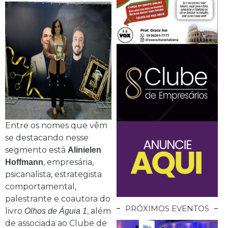
Entre os nomes que vêm
se destacando nesse
segmento está
Alinielen
, empresária,
Hoffmann
psicanalista, estrategista
comportamental,
palestrante e coautora do
PRÓXIMOS EVENTOS
livro
, além
Olhos de Águia 1
de associada ao Clube de