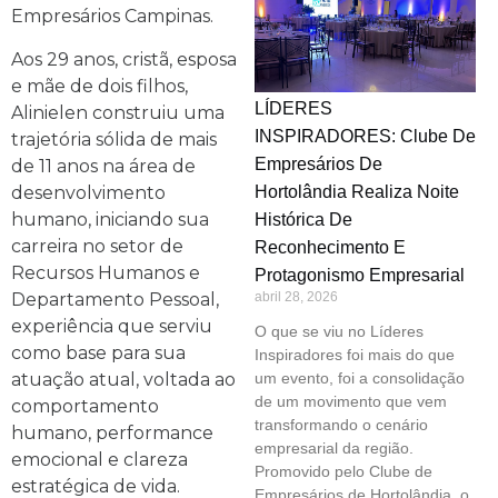
Empresários Campinas.
Aos 29 anos, cristã, esposa
e mãe de dois filhos,
LÍDERES
Alinielen construiu uma
INSPIRADORES: Clube De
trajetória sólida de mais
Empresários De
de 11 anos na área de
desenvolvimento
Hortolândia Realiza Noite
humano, iniciando sua
Histórica De
carreira no setor de
Reconhecimento E
Recursos Humanos e
Protagonismo Empresarial
Departamento Pessoal,
abril 28, 2026
experiência que serviu
O que se viu no Líderes
como base para sua
Inspiradores foi mais do que
atuação atual, voltada ao
um evento, foi a consolidação
de um movimento que vem
comportamento
transformando o cenário
humano, performance
empresarial da região.
emocional e clareza
Promovido pelo Clube de
estratégica de vida.
Empresários de Hortolândia, o