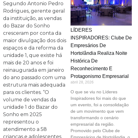
Segundo Antonio Pedro
Rodrigues, gerente geral
da instituição, as vendas
do Bazar do Sonho
LÍDERES
cresceram por conta da
INSPIRADORES: Clube De
maior divulgação dos dois
Empresários De
espaços e da reforma da
Hortolândia Realiza Noite
unidade 1, que existe há
Histórica De
mais de 20 anos e foi
Reconhecimento E
reinaugurada em janeiro
Protagonismo Empresarial
do ano passado com uma
abril 28, 2026
estrutura mais adequada
para os clientes. “O
O que se viu no Líderes
Inspiradores foi mais do que
volume de vendas da
um evento, foi a consolidação
unidade 1 do Bazar do
de um movimento que vem
Sonho em 2025
transformando o cenário
representou o
empresarial da região.
atendimento a 58
Promovido pelo Clube de
crianças e adolescentes
Empresários de Hortolândia, o