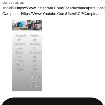
pelas redes
sociais:
Https://www.instagram.com/casadacriancaparalitica/
;
.
Campinas
Https://www.youtube.com/user/CCPCampinas
Fachada
Interior
da
da
unidade
unidade
1 do
1,
Bazar
localizada
do
na
Sonho
sede
Felipe
da
Tazzo
CCP
Iago
Genival
dos
Santos