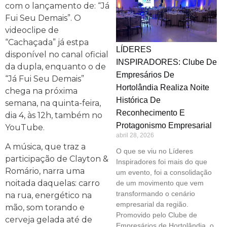
com o lançamento de: “Já
Fui Seu Demais”. O
videoclipe de
“Cachaçada” já estpa
LÍDERES
disponível no canal oficial
INSPIRADORES: Clube De
da dupla, enquanto o de
Empresários De
“Já Fui Seu Demais”
Hortolândia Realiza Noite
chega na próxima
Histórica De
semana, na quinta-feira,
Reconhecimento E
dia 4, às 12h, também no
Protagonismo Empresarial
YouTube.
abril 28, 2026
A música, que traz a
O que se viu no Líderes
participação de Clayton &
Inspiradores foi mais do que
Romário, narra uma
um evento, foi a consolidação
noitada daquelas: carro
de um movimento que vem
transformando o cenário
na rua, energético na
empresarial da região.
mão, som torando e
Promovido pelo Clube de
cerveja gelada até de
Empresários de Hortolândia, o