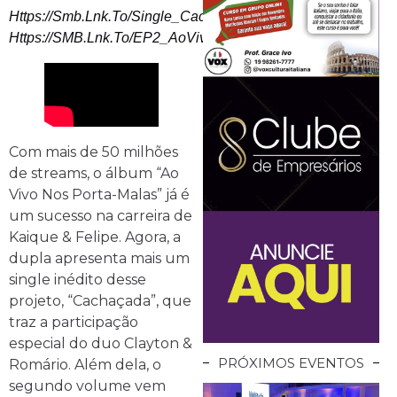
Https://smb.lnk.to/Single_Cachacada
Https://SMB.lnk.to/EP2_AoVivoNosPortaMalas
Com mais de 50 milhões
de streams, o álbum “Ao
Vivo Nos Porta-Malas” já é
um sucesso na carreira de
Kaique & Felipe. Agora, a
dupla apresenta mais um
single inédito desse
projeto, “Cachaçada”, que
traz a participação
especial do duo Clayton &
PRÓXIMOS EVENTOS
Romário. Além dela, o
segundo volume vem