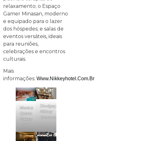
relaxamento; o Espaço
Gamer Minasan, moderno
e equipado para o lazer
dos hóspedes; e salas de
eventos versáteis, ideais
para reuniões,
celebrações e encontros
culturais.
Mais
informações:
Www.nikkeyhotel.com.br
Divulgação
Monica
Nikkey
Quinta
Restaurante
Nikkey
Spa