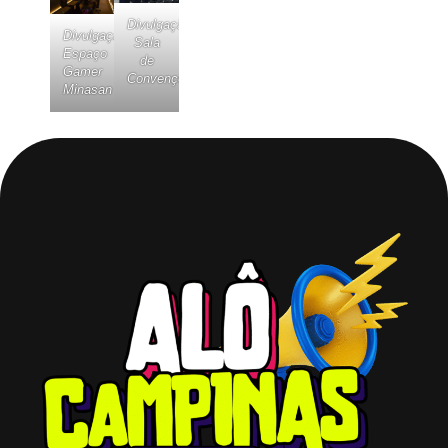
Divulgação
Divulgação
Sala
Espaço
de
Gamer
Convenções
Minasan