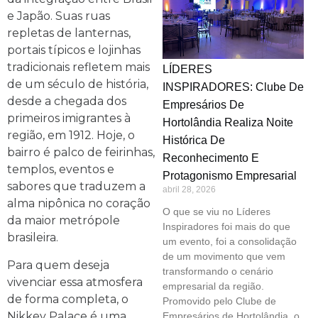
e Japão. Suas ruas
repletas de lanternas,
portais típicos e lojinhas
tradicionais refletem mais
LÍDERES
de um século de história,
INSPIRADORES: Clube De
desde a chegada dos
Empresários De
primeiros imigrantes à
Hortolândia Realiza Noite
região, em 1912. Hoje, o
Histórica De
bairro é palco de feirinhas,
Reconhecimento E
templos, eventos e
Protagonismo Empresarial
sabores que traduzem a
abril 28, 2026
alma nipônica no coração
O que se viu no Líderes
da maior metrópole
Inspiradores foi mais do que
brasileira.
um evento, foi a consolidação
de um movimento que vem
Para quem deseja
transformando o cenário
vivenciar essa atmosfera
empresarial da região.
de forma completa, o
Promovido pelo Clube de
Nikkey Palace é uma
Empresários de Hortolândia, o