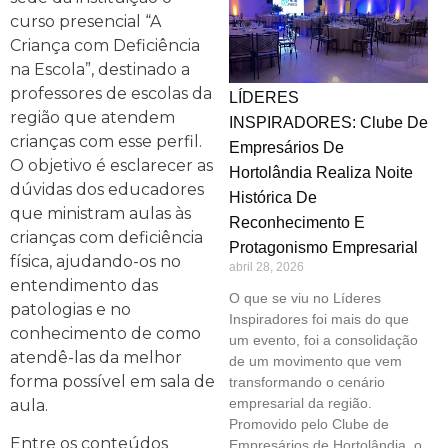
curso presencial “A
Criança com Deficiência
na Escola”, destinado a
professores de escolas da
LÍDERES
região que atendem
INSPIRADORES: Clube De
crianças com esse perfil.
Empresários De
O objetivo é esclarecer as
Hortolândia Realiza Noite
dúvidas dos educadores
Histórica De
que ministram aulas às
Reconhecimento E
crianças com deficiência
Protagonismo Empresarial
física, ajudando-os no
abril 28, 2026
entendimento das
O que se viu no Líderes
patologias e no
Inspiradores foi mais do que
conhecimento de como
um evento, foi a consolidação
atendê-las da melhor
de um movimento que vem
forma possível em sala de
transformando o cenário
empresarial da região.
aula.
Promovido pelo Clube de
Entre os conteúdos
Empresários de Hortolândia, o