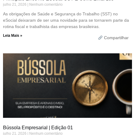
julho 21, 2026
Nenhum comentário
As obrigações de Saúde e Segurança do Trabalho (SST) no
eSocial deixaram de ser uma novidade para se tornarem parte da
rotina fiscal e trabalhista das empresas brasileiras.
Leia Mais »
Compartilhar
Bússola Empresarial | Edição 01
julho 21, 2026
Nenhum comentário