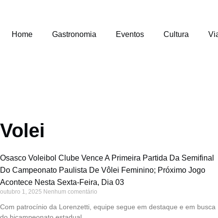
Home
Gastronomia
Eventos
Cultura
Vi
Volei
Osasco Voleibol Clube Vence A Primeira Partida Da Semifinal
Do Campeonato Paulista De Vôlei Feminino; Próximo Jogo
Acontece Nesta Sexta-Feira, Dia 03
outubro 1, 2025
Nenhum comentário
Com patrocínio da Lorenzetti, equipe segue em destaque e em busca
do bicampeonato estadual