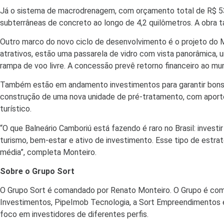
Já o sistema de macrodrenagem, com orçamento total de R$ 53 
subterrâneas de concreto ao longo de 4,2 quilômetros. A obra ta
Outro marco do novo ciclo de desenvolvimento é o projeto do M
atrativos, estão uma passarela de vidro com vista panorâmica, 
rampa de voo livre. A concessão prevê retorno financeiro ao mun
Também estão em andamento investimentos para garantir bons í
construção de uma nova unidade de pré-tratamento, com aporte 
turístico.
“O que Balneário Camboriú está fazendo é raro no Brasil: inve
turismo, bem-estar e ativo de investimento. Esse tipo de estrat
média”, completa Monteiro.
Sobre o Grupo Sort
O Grupo Sort é comandado por Renato Monteiro. O Grupo é compos
Investimentos, PipeImob Tecnologia, a Sort Empreendimentos e 
foco em investidores de diferentes perfis.