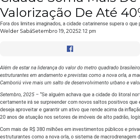
Valorização De Até 40
Fora dos limites imaginados, a cidade catarinense supera o que 
Welder Sabá
Setembro 19, 2025
2:12 pm
Além de estar na liderança do valor do metro quadrado brasileir
estruturantes em andamento e previstas como a nova orla, a mac
Camboriú vive mais um salto de desenvolvimento urbano e valo
Setembro, 2025 –
“Se alguém achava que a cidade do litoral nort
certamente irá se surpreender com novos saltos positivos que 
deseja aproveitar e garantir um ativo que rende acima da infla
20 anos de atuação nos setores de imóveis de alto padrão, logíst
Com mais de R$ 380 milhões em investimentos públicos e privad
estruturantes como a nova orla, o sistema de macrodrenagem da