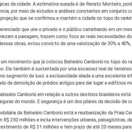
icas da cidade. A estimativa ousada é de Renato Monteiro, porém
ncia, por meio de estudos e análises constantes em conjunto c
, projeção que se confirmou e mantém a cidade no topo do rankin
renciado que une o privado e o público caminhando em um mesmo 
belezam a paisagem, trazem como foco as reais necessidades d
 dessas obras, estou convicto de uma valorização de 30% a 40%,
 um movimento que já colocou Balneário Camboriú no topo do ra
o. Ela também é sustentada por uma escassez real de terrenos
o segmento de luxo: a exclusividade aliada a uma excelente infr
o da demolição de prédios antigos para dar lugar a edifícios mai
Balneário Camboriú em relação a outros destinos brasileiros est
seguras do mundo. E segurança é um dos pilares da decisão de c
obiliária de Balneário Camboriú está a reurbanização da Praia 
 R$ 250 milhões e inclui intervenções urbanas, paisagísticas, d
nvestimento de R$ 31 milhões e tem prazo de até 20 meses para