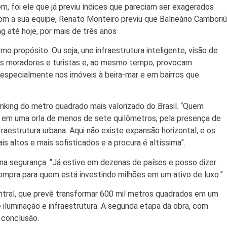
, foi ele que já previu índices que pareciam ser exagerados
om a sua equipe, Renato Monteiro previu que Balneário Camboriú
g até hoje, por mais de três anos
propósito. Ou seja, une infraestrutura inteligente, visão de
os moradores e turistas e, ao mesmo tempo, provocam
 especialmente nos imóveis à beira-mar e em bairros que
nking do metro quadrado mais valorizado do Brasil. “Quem
 em uma orla de menos de sete quilômetros, pela presença de
aestrutura urbana. Aqui não existe expansão horizontal, e os
s altos e mais sofisticados e a procura é altíssima”.
á na segurança. “Já estive em dezenas de países e posso dizer
ompra para quem está investindo milhões em um ativo de luxo.”
Central, que prevê transformar 600 mil metros quadrados em um
e iluminação e infraestrutura. A segunda etapa da obra, com
 conclusão.