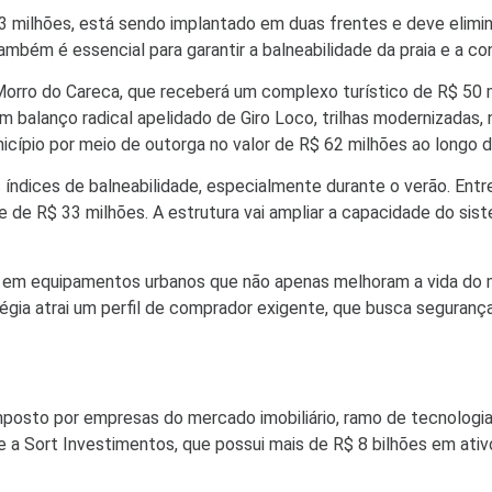
milhões, está sendo implantado em duas frentes e deve elimina
mbém é essencial para garantir a balneabilidade da praia e a co
orro do Careca, que receberá um complexo turístico de R$ 50 mi
um balanço radical apelidado de Giro Loco, trilhas modernizadas
icípio por meio de outorga no valor de R$ 62 milhões ao longo d
ndices de balneabilidade, especialmente durante o verão. Entr
de R$ 33 milhões. A estrutura vai ampliar a capacidade do sist
stir em equipamentos urbanos que não apenas melhoram a vida d
égia atrai um perfil de comprador exigente, que busca segurança 
to por empresas do mercado imobiliário, ramo de tecnologia, ind
a Sort Investimentos, que possui mais de R$ 8 bilhões em ativ