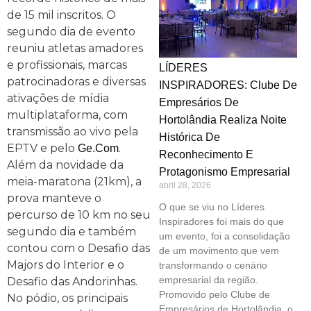
de 15 mil inscritos. O
segundo dia de evento
reuniu atletas amadores
e profissionais, marcas
LÍDERES
patrocinadoras e diversas
INSPIRADORES: Clube De
ativações de mídia
Empresários De
multiplataforma, com
Hortolândia Realiza Noite
transmissão ao vivo pela
Histórica De
EPTV e pelo
.
Ge.com
Reconhecimento E
Além da novidade da
Protagonismo Empresarial
meia-maratona (21km), a
abril 28, 2026
prova manteve o
O que se viu no Líderes
percurso de 10 km no seu
Inspiradores foi mais do que
segundo dia e também
um evento, foi a consolidação
contou com o Desafio das
de um movimento que vem
Majors do Interior e o
transformando o cenário
empresarial da região.
Desafio das Andorinhas.
Promovido pelo Clube de
No pódio, os principais
Empresários de Hortolândia, o