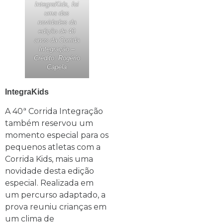
IntegraKids, foi
uma das
novidades da
edição de 40
anos da Corrida
Integração –
Crédito: Rogério
Capela
IntegraKids
A 40ª Corrida Integração
também reservou um
momento especial para os
pequenos atletas com a
Corrida Kids, mais uma
novidade desta edição
especial. Realizada em
um percurso adaptado, a
prova reuniu crianças em
um clima de