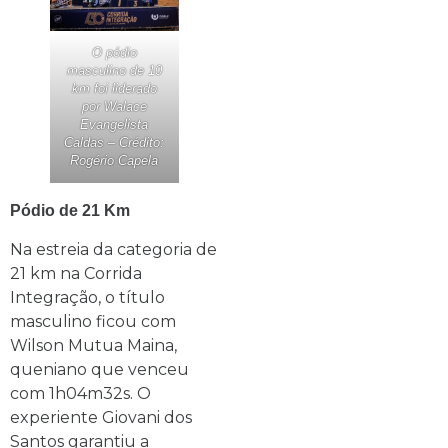
O pódio
masculino de 10
km foi liderado
por Walace
Evangelista
Caldas – Crédito:
Rogério Capela
Pódio de 21 Km
Na estreia da categoria de
21 km na Corrida
Integração, o título
masculino ficou com
Wilson Mutua Maina,
queniano que venceu
com 1h04m32s. O
experiente Giovani dos
Santos garantiu a