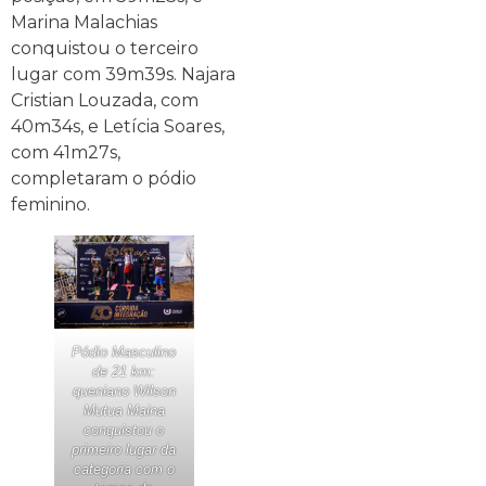
Marina Malachias
conquistou o terceiro
lugar com 39m39s. Najara
Cristian Louzada, com
40m34s, e Letícia Soares,
com 41m27s,
completaram o pódio
feminino.
Pódio Masculino
de 21 km:
queniano Wilson
Mutua Maina
conquistou o
primeiro lugar da
categoria com o