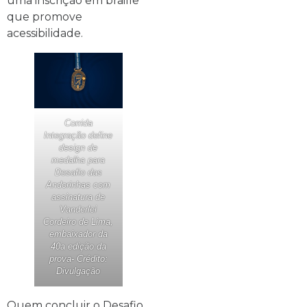
uma inscrição em braille
que promove
acessibilidade.
Corrida
Integração define
design de
medalha para
Desafio das
Andorinhas com
assinatura de
Vanderlei
Cordeiro de Lima,
embaixador da
40a edição da
prova- Crédito:
Divulgação
Quem concluir o Desafio