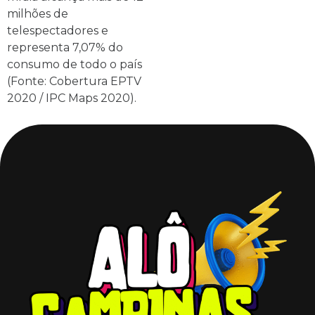
milhões de
telespectadores e
representa 7,07% do
consumo de todo o país
(Fonte: Cobertura EPTV
2020 / IPC Maps 2020).