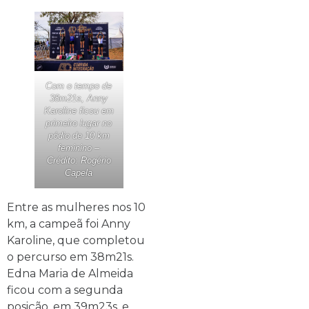
Com o tempo de
38m21s, Anny
Karoline ficou em
primeiro lugar no
pódio de 10 km
feminino –
Crédito: Rogério
Capela
Entre as mulheres nos 10
km, a campeã foi Anny
Karoline, que completou
o percurso em 38m21s.
Edna Maria de Almeida
ficou com a segunda
posição, em 39m23s, e