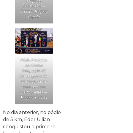
tempo de
01h04m32s –
Crédito: Rogério
Capela
Pódio Feminino
na Corrida
Integração 21
km: segundo dia
de prova reuniu
mais de 9 mil
participantes –
Rogério Capela
No dia anterior, no pódio
de 5 km, Eder Uilian
conquistou o primeiro