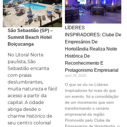
LÍDERES
São Sebastião (SP) –
INSPIRADORES: Clube De
Summit Beach Hotel
Empresários De
Boiçucanga
Hortolândia Realiza Noite
No Litoral Norte
Histórica De
paulista, São
Reconhecimento E
Sebastião encanta
Protagonismo Empresarial
com praias
abril 28, 2026
deslumbrantes,
O que se viu no Líderes
muita natureza e fácil
Inspiradores foi mais do que
acesso a partir da
um evento, foi a consolidação
capital. A cidade
de um movimento que vem
transformando o cenário
abriga desde o
empresarial da região.
charme histórico de
Promovido pelo Clube de
seu centro colonial
Empresários de Hortolândia, o