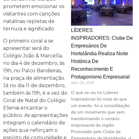
prometem emocionar os
visitantes com canções
natalinas repletas de
ternura e significado.
LÍDERES
INSPIRADORES: Clube De
O primeiro coral a se
Empresários De
apresentar será do
Hortolândia Realiza Noite
Colégio João & Marcella,
Histórica De
no dia 4 de dezembro, às
Reconhecimento E
19h, no Palco Bandeiras,
Protagonismo Empresarial
na praça de alimentação.
abril 28, 2026
Já no dia 11 de dezembro,
também às 19h, é a vez do
O que se viu no Líderes
Inspiradores foi mais do que
Coral de Natal do Colégio
um evento, foi a consolidação
Elienai encantar o
de um movimento que vem
público. As apresentações
transformando o cenário
integram o calendário de
empresarial da região.
ações que reforçam o
Promovido pelo Clube de
espírito de comunidade e
Empresários de Hortolândia, o