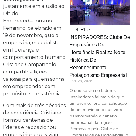
justamente em alusão ao
Dia do
Empreendedorismo
Feminino, celebrado em
LÍDERES
19 de novembro, que a
INSPIRADORES: Clube De
empresária, especialista
Empresários De
em liderança e
Hortolândia Realiza Noite
comportamento humano
Histórica De
Cristiane Campanholo
Reconhecimento E
compartilha lições
Protagonismo Empresarial
valiosas para quem sonha
abril 28, 2026
em empreender com
O que se viu no Líderes
propósito e consistência.
Inspiradores foi mais do que
um evento, foi a consolidação
Com mais de três décadas
de um movimento que vem
de experiência, Cristiane
transformando o cenário
formou centenas de
empresarial da região.
líderes e reposicionou
Promovido pelo Clube de
empresários que viviam
Empresários de Hortolândia, o