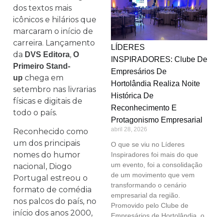
dos textos mais
icônicos e hilários que
marcaram o início de
carreira. Lançamento
LÍDERES
da
,
DVS Editora
O
INSPIRADORES: Clube De
Primeiro Stand-
Empresários De
chega em
up
Hortolândia Realiza Noite
setembro nas livrarias
Histórica De
físicas e digitais de
Reconhecimento E
todo o país.
Protagonismo Empresarial
abril 28, 2026
Reconhecido como
um dos principais
O que se viu no Líderes
nomes do humor
Inspiradores foi mais do que
um evento, foi a consolidação
nacional, Diogo
de um movimento que vem
Portugal estreou o
transformando o cenário
formato de comédia
empresarial da região.
nos palcos do país, no
Promovido pelo Clube de
início dos anos 2000,
Empresários de Hortolândia, o