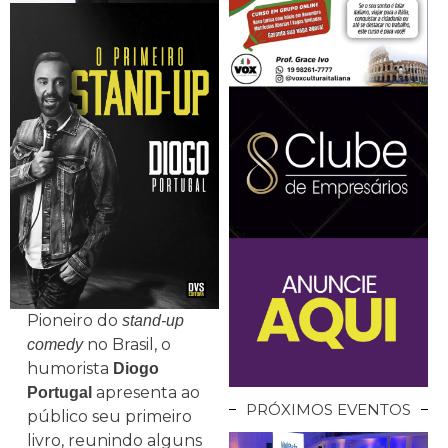
Pioneiro do
stand-up
no Brasil, o
comedy
humorista
Diogo
apresenta ao
Portugal
PRÓXIMOS EVENTOS
público seu primeiro
livro, reunindo alguns