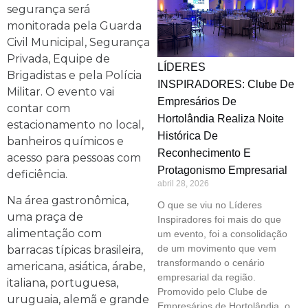
segurança será
monitorada pela Guarda
Civil Municipal, Segurança
Privada, Equipe de
LÍDERES
Brigadistas e pela Polícia
INSPIRADORES: Clube De
Militar. O evento vai
Empresários De
contar com
Hortolândia Realiza Noite
estacionamento no local,
Histórica De
banheiros químicos e
Reconhecimento E
acesso para pessoas com
Protagonismo Empresarial
deficiência.
abril 28, 2026
Na área gastronômica,
O que se viu no Líderes
uma praça de
Inspiradores foi mais do que
alimentação com
um evento, foi a consolidação
de um movimento que vem
barracas típicas brasileira,
transformando o cenário
americana, asiática, árabe,
empresarial da região.
italiana, portuguesa,
Promovido pelo Clube de
uruguaia, alemã e grande
Empresários de Hortolândia, o