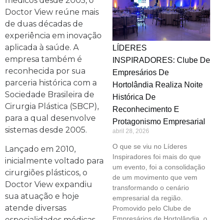
médicos desde 2005, o
Doctor View reúne mais
de duas décadas de
experiência em inovação
aplicada à saúde. A
LÍDERES
empresa também é
INSPIRADORES: Clube De
reconhecida por sua
Empresários De
parceria histórica com a
Hortolândia Realiza Noite
Sociedade Brasileira de
Histórica De
Cirurgia Plástica (SBCP),
Reconhecimento E
para a qual desenvolve
Protagonismo Empresarial
sistemas desde 2005.
abril 28, 2026
O que se viu no Líderes
Lançado em 2010,
Inspiradores foi mais do que
inicialmente voltado para
um evento, foi a consolidação
cirurgiões plásticos, o
de um movimento que vem
Doctor View expandiu
transformando o cenário
sua atuação e hoje
empresarial da região.
atende diversas
Promovido pelo Clube de
Empresários de Hortolândia, o
especialidades médicas,