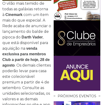
O vilão mais temido de
todas as galáxias retorna
à
com um item
Cinemark
mais do que especial. A
Rede acaba de anunciar o
lançamento do balde de
pipoca do
,
Darth Vader
que está disponível para
aquisição na
venda
exclusiva para membros
Club a partir de hoje,
28 de
. Os demais clientes
agosto
poderão levar para casa
este colecionável
premium a partir de 4 de
setembro. Consulte as
unidades selecionadas, os
PRÓXIMOS EVENTOS
valores e as demais
informações no site e app