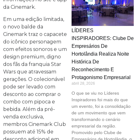
da Cinemark.
Em uma edição limitada,
o novo balde da
LÍDERES
Cinemark traz o capacete
INSPIRADORES: Clube De
do icônico personagem
Empresários De
com efeitos sonoros e um
Hortolândia Realiza Noite
design premium, digno
Histórica De
dos fãs da franquia Star
Reconhecimento E
Wars que atravessam
Protagonismo Empresarial
gerações. O colecionável
abril 28, 2026
pode ser levado com
O que se viu no Líderes
desconto ao comprar o
Inspiradores foi mais do que
combo com pipoca e
um evento, foi a consolidação
bebida. Além da pré-
de um movimento que vem
venda exclusiva,
transformando o cenário
membros Cinemark Club
empresarial da região.
possuem até 15% de
Promovido pelo Clube de
desconto adicional em
Empresários de Hortolândia, o