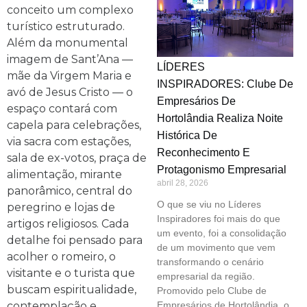
conceito um complexo
turístico estruturado.
Além da monumental
imagem de Sant’Ana —
LÍDERES
mãe da Virgem Maria e
INSPIRADORES: Clube De
avó de Jesus Cristo — o
Empresários De
espaço contará com
Hortolândia Realiza Noite
capela para celebrações,
Histórica De
via sacra com estações,
Reconhecimento E
sala de ex-votos, praça de
Protagonismo Empresarial
alimentação, mirante
abril 28, 2026
panorâmico, central do
O que se viu no Líderes
peregrino e lojas de
Inspiradores foi mais do que
artigos religiosos. Cada
um evento, foi a consolidação
detalhe foi pensado para
de um movimento que vem
acolher o romeiro, o
transformando o cenário
visitante e o turista que
empresarial da região.
buscam espiritualidade,
Promovido pelo Clube de
contemplação e
Empresários de Hortolândia, o