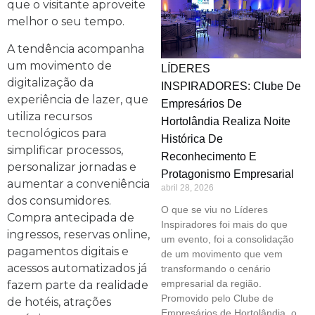
que o visitante aproveite
melhor o seu tempo.
A tendência acompanha
um movimento de
LÍDERES
digitalização da
INSPIRADORES: Clube De
experiência de lazer, que
Empresários De
utiliza recursos
Hortolândia Realiza Noite
tecnológicos para
Histórica De
simplificar processos,
Reconhecimento E
personalizar jornadas e
Protagonismo Empresarial
aumentar a conveniência
abril 28, 2026
dos consumidores.
O que se viu no Líderes
Compra antecipada de
Inspiradores foi mais do que
ingressos, reservas online,
um evento, foi a consolidação
pagamentos digitais e
de um movimento que vem
acessos automatizados já
transformando o cenário
empresarial da região.
fazem parte da realidade
Promovido pelo Clube de
de hotéis, atrações
Empresários de Hortolândia, o