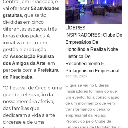
Central, em Piracicaba, e
vai oferecer
53 atividades
, que serão
gratuitas
divididas em cinco
LÍDERES
diferentes espaços, três
INSPIRADORES: Clube De
lonas e dois palcos. A
Empresários De
iniciativa conta com
gestão e produção
Hortolândia Realiza Noite
da
Associação Paulista
Histórica De
, em
dos Amigos da Arte
Reconhecimento E
parceria com a
Prefeitura
Protagonismo Empresarial
.
abril 28, 2026
de Piracicaba
O que se viu no Líderes
“O Festival de Circo é uma
Inspiradores foi mais do que
grande celebração da
um evento, foi a consolidação
nossa memória afetiva,
de um movimento que vem
das famílias que
transformando o cenário
dedicaram a vida à arte
empresarial da região.
Promovido pelo Clube de
circense e de uma
Empresários de Hortolândia, o