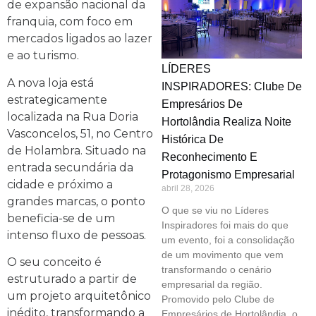
de expansão nacional da
franquia, com foco em
mercados ligados ao lazer
e ao turismo.
LÍDERES
A nova loja está
INSPIRADORES: Clube De
estrategicamente
Empresários De
localizada na Rua Doria
Hortolândia Realiza Noite
Vasconcelos, 51, no Centro
Histórica De
de Holambra. Situado na
Reconhecimento E
entrada secundária da
Protagonismo Empresarial
cidade e próximo a
abril 28, 2026
grandes marcas, o ponto
O que se viu no Líderes
beneficia-se de um
Inspiradores foi mais do que
intenso fluxo de pessoas.
um evento, foi a consolidação
de um movimento que vem
O seu conceito é
transformando o cenário
estruturado a partir de
empresarial da região.
um projeto arquitetônico
Promovido pelo Clube de
inédito, transformando a
Empresários de Hortolândia, o