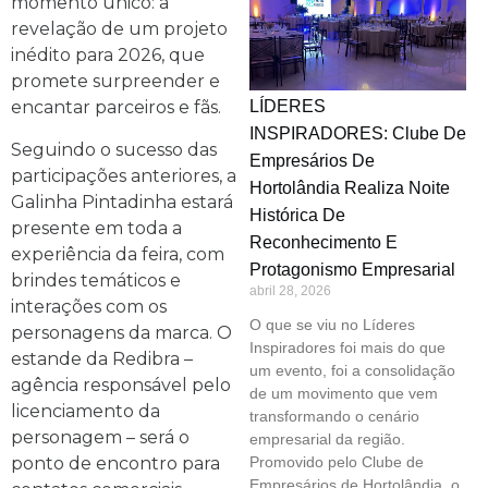
momento único: a
revelação de um projeto
inédito para 2026, que
promete surpreender e
encantar parceiros e fãs.
LÍDERES
INSPIRADORES: Clube De
Seguindo o sucesso das
Empresários De
participações anteriores, a
Hortolândia Realiza Noite
Galinha Pintadinha estará
Histórica De
presente em toda a
Reconhecimento E
experiência da feira, com
Protagonismo Empresarial
brindes temáticos e
abril 28, 2026
interações com os
O que se viu no Líderes
personagens da marca. O
Inspiradores foi mais do que
estande da Redibra –
um evento, foi a consolidação
agência responsável pelo
de um movimento que vem
licenciamento da
transformando o cenário
personagem – será o
empresarial da região.
ponto de encontro para
Promovido pelo Clube de
Empresários de Hortolândia, o