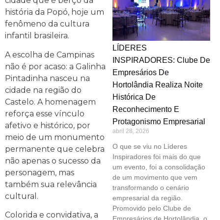
cidade que é berço da
história da Popó, hoje um
fenômeno da cultura
infantil brasileira.
LÍDERES
A escolha de Campinas
INSPIRADORES: Clube De
não é por acaso: a Galinha
Empresários De
Pintadinha nasceu na
Hortolândia Realiza Noite
cidade na região do
Histórica De
Castelo. A homenagem
Reconhecimento E
reforça esse vínculo
Protagonismo Empresarial
afetivo e histórico, por
abril 28, 2026
meio de um monumento
O que se viu no Líderes
permanente que celebra
Inspiradores foi mais do que
não apenas o sucesso da
um evento, foi a consolidação
personagem, mas
de um movimento que vem
também sua relevância
transformando o cenário
cultural.
empresarial da região.
Promovido pelo Clube de
Colorida e convidativa, a
Empresários de Hortolândia, o