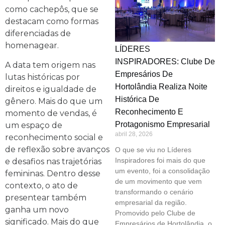
como cachepôs, que se
destacam como formas
diferenciadas de
homenagear.
LÍDERES
INSPIRADORES: Clube De
A data tem origem nas
Empresários De
lutas históricas por
Hortolândia Realiza Noite
direitos e igualdade de
Histórica De
gênero. Mais do que um
Reconhecimento E
momento de vendas, é
Protagonismo Empresarial
um espaço de
abril 28, 2026
reconhecimento social e
de reflexão sobre avanços
O que se viu no Líderes
Inspiradores foi mais do que
e desafios nas trajetórias
um evento, foi a consolidação
femininas. Dentro desse
de um movimento que vem
contexto, o ato de
transformando o cenário
presentear também
empresarial da região.
ganha um novo
Promovido pelo Clube de
significado. Mais do que
Empresários de Hortolândia, o