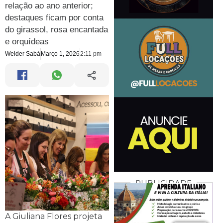
relação ao ano anterior;
destaques ficam por conta
do girassol, rosa encantada
e orquídeas
Welder Sabá
Março 1, 2026
2:11 pm
PUBLICIDADE
A Giuliana Flores projeta