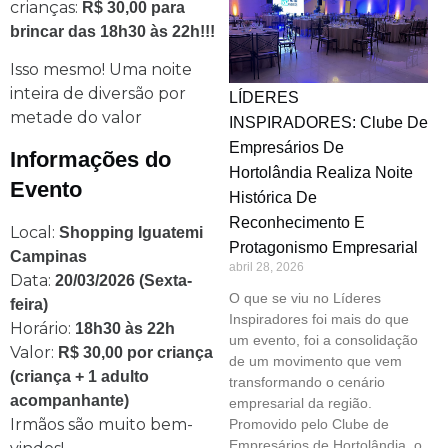
crianças:
R$ 30,00 para
brincar das 18h30 às 22h!!!
Isso mesmo! Uma noite
inteira de diversão por
LÍDERES
metade do valor
INSPIRADORES: Clube De
Empresários De
Informações do
Hortolândia Realiza Noite
Evento
Histórica De
Reconhecimento E
Local:
Shopping Iguatemi
Protagonismo Empresarial
Campinas
abril 28, 2026
Data:
20/03/2026 (Sexta-
O que se viu no Líderes
feira)
Inspiradores foi mais do que
Horário:
18h30 às 22h
um evento, foi a consolidação
Valor:
R$ 30,00 por criança
de um movimento que vem
(criança + 1 adulto
transformando o cenário
acompanhante)
empresarial da região.
Irmãos são muito bem-
Promovido pelo Clube de
Empresários de Hortolândia, o