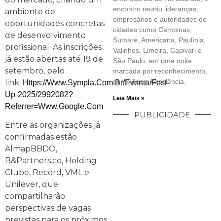
encontro reuniu lideranças,
ambiente de
empresários e autoridades de
oportunidades concretas
cidades como Campinas,
de desenvolvimento
Sumaré, Americana, Paulínia,
profissional. As inscrições
Valinhos, Limeira, Capivari e
já estão abertas até 19 de
São Paulo, em uma noite
setembro, pelo
marcada por reconhecimento,
conexões e excelência.
link:
Https://www.sympla.com.br/evento/fest-
Up-2025/2992082?
Leia Mais »
Referrer=www.google.com
PUBLICIDADE
Entre as organizações já
confirmadas estão
AlmapBBDO,
B&Partners.co, Holding
Clube, Record, VML e
Unilever, que
compartilharão
perspectivas de vagas
previstas para os próximos