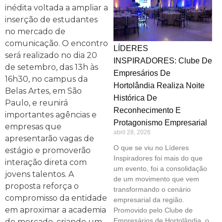
inédita voltada a ampliar a
inserção de estudantes
no mercado de
comunicação. O encontro
LÍDERES
será realizado no dia 20
INSPIRADORES: Clube De
de setembro, das 13h às
Empresários De
16h30, no campus da
Hortolândia Realiza Noite
Belas Artes, em São
Histórica De
Paulo, e reunirá
Reconhecimento E
importantes agências e
Protagonismo Empresarial
empresas que
abril 28, 2026
apresentarão vagas de
O que se viu no Líderes
estágio e promoverão
Inspiradores foi mais do que
interação direta com
um evento, foi a consolidação
jovens talentos. A
de um movimento que vem
proposta reforça o
transformando o cenário
compromisso da entidade
empresarial da região.
em aproximar a academia
Promovido pelo Clube de
Empresários de Hortolândia, o
do mercado, criando um