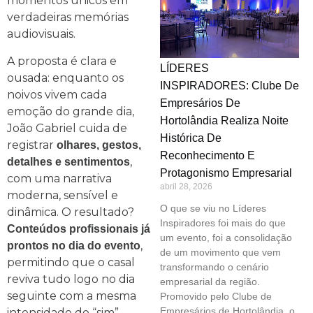
momentos únicos em
verdadeiras memórias
audiovisuais.
A proposta é clara e
LÍDERES
ousada: enquanto os
INSPIRADORES: Clube De
noivos vivem cada
Empresários De
emoção do grande dia,
Hortolândia Realiza Noite
João Gabriel cuida de
Histórica De
registrar
olhares, gestos,
Reconhecimento E
,
detalhes e sentimentos
Protagonismo Empresarial
com uma narrativa
abril 28, 2026
moderna, sensível e
O que se viu no Líderes
dinâmica. O resultado?
Inspiradores foi mais do que
Conteúdos profissionais já
um evento, foi a consolidação
,
prontos no dia do evento
de um movimento que vem
permitindo que o casal
transformando o cenário
reviva tudo logo no dia
empresarial da região.
seguinte com a mesma
Promovido pelo Clube de
Empresários de Hortolândia, o
intensidade do “sim”.