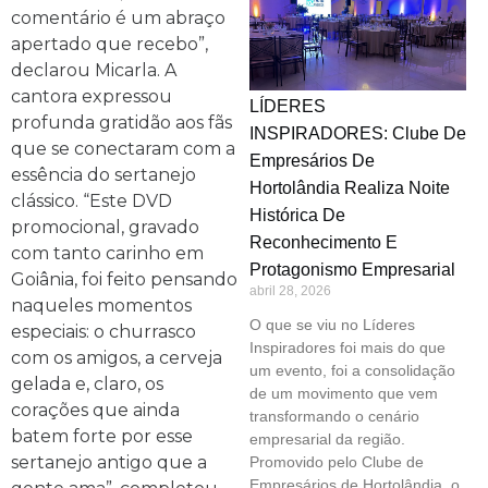
comentário é um abraço
apertado que recebo”,
declarou Micarla. A
cantora expressou
LÍDERES
profunda gratidão aos fãs
INSPIRADORES: Clube De
que se conectaram com a
Empresários De
essência do sertanejo
Hortolândia Realiza Noite
clássico. “Este DVD
Histórica De
promocional, gravado
Reconhecimento E
com tanto carinho em
Protagonismo Empresarial
Goiânia, foi feito pensando
abril 28, 2026
naqueles momentos
O que se viu no Líderes
especiais: o churrasco
Inspiradores foi mais do que
com os amigos, a cerveja
um evento, foi a consolidação
gelada e, claro, os
de um movimento que vem
corações que ainda
transformando o cenário
batem forte por esse
empresarial da região.
sertanejo antigo que a
Promovido pelo Clube de
Empresários de Hortolândia, o