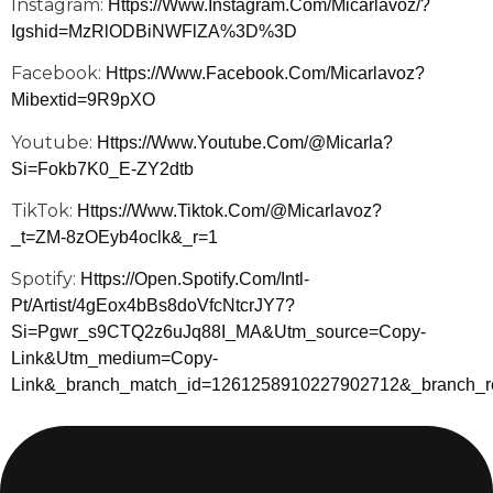
Instagram:
Https://www.instagram.com/micarlavoz/?
Igshid=MzRlODBiNWFlZA%3D%3D
Facebook:
Https://www.facebook.com/micarlavoz?
Mibextid=9R9pXO
Youtube:
Https://www.youtube.com/@Micarla?
Si=Fokb7K0_E-ZY2dtb
TikTok:
Https://www.tiktok.com/@micarlavoz?
_t=ZM-8zOEyb4oclk&_r=1
Spotify:
Https://open.spotify.com/intl-
Pt/artist/4gEox4bBs8doVfcNtcrJY7?
Si=pgwr_s9CTQ2z6uJq88I_MA&utm_source=copy-
Link&utm_medium=copy-
Link&_branch_match_id=1261258910227902712&_branc