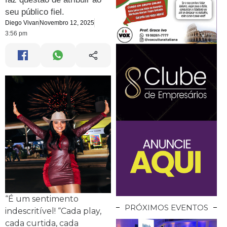
seu público fiel.
Diego Vivan
Novembro 12, 2025
3:56 pm
“É um sentimento
PRÓXIMOS EVENTOS
indescritível! “Cada play,
cada curtida, cada