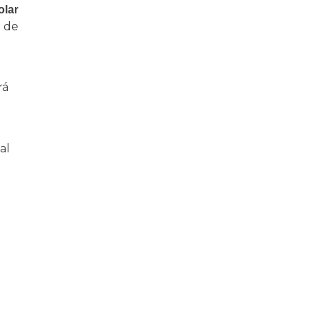
olar
o de
rá
al