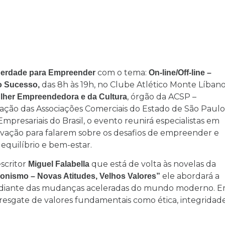
com o tema:
berdade para Empreender
On-line/Off-line –
das 8h às 19h, no Clube Atlético Monte Líbano
vo Sucesso,
, órgão da ACSP –
her Empreendedora e da Cultura
ação das Associações Comerciais do Estado de São Paulo
presariais do Brasil, o evento reunirá especialistas em
ovação para falarem sobre os desafios de empreender e
equilíbrio e bem-estar.
scritor
que está de volta às novelas da
Miguel Falabella
ele abordará a
onismo – Novas Atitudes, Velhos Valores”
da diante das mudanças aceleradas do mundo moderno. 
 resgate de valores fundamentais como ética, integridade