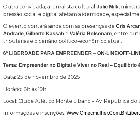
Outra convidada, a jornalista cultural
ministra
Julie Milk,
pressão social e digital afetam a identidade, especialm
O evento contará ainda com as presenças de
Cris Arcan
,
e
, entre ou
Andrade
Gilberto Kassab
Valéria Bolsonaro
tributárias e o cenário político-econômico atual.
6º LIBERDADE PARA EMPREENDER – ON-LINE/OFF-LIN
Tema: Empreender no Digital e Viver no Real – Equilíbri
Data: 25 de novembro de 2025
Horário: 8h às 19h
Local: Clube Atlético Monte Líbano – Av. República do 
Informações e inscrições:
Www.cmecmulher.com.br/liber