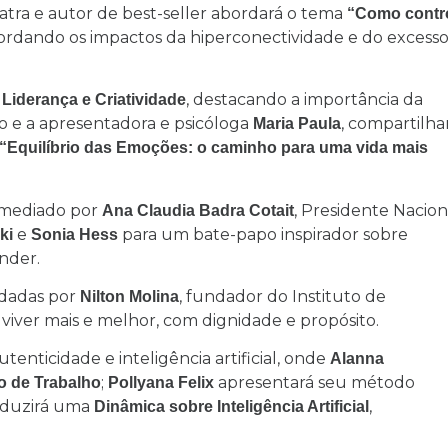
atra e autor de best-seller abordará o tema
“Como contr
bordando os impactos da hiperconectividade e do excess
, destacando a importância da
Liderança e Criatividade
o e a apresentadora e psicóloga
, compartilha
Maria Paula
“Equilíbrio das Emoções: o caminho para uma vida mais
 mediado por
, Presidente Nacion
Ana Claudia Badra Cotait
e
para um bate-papo inspirador sobre
ki
Sonia Hess
ender.
rdadas por
, fundador do Instituto de
Nilton Molina
iver mais e melhor, com dignidade e propósito.
nticidade e inteligência artificial, onde
Alanna
;
apresentará seu método
o de Trabalho
Pollyana Felix
duzirá uma
,
Dinâmica sobre Inteligência Artificial