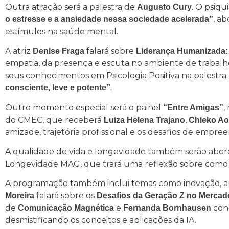
Outra atração será a palestra de
O psiqui
Augusto Cury.
, a
o estresse e a ansiedade nessa sociedade acelerada”
estímulos na saúde mental.
A atriz
falará sobre
Denise Fraga
Liderança Humanizada: 
empatia, da presença e escuta no ambiente de trabalh
seus conhecimentos em Psicologia Positiva na palestra
.
consciente, leve e potente”
Outro momento especial será o painel
,
“Entre Amigas”
do CMEC, que receberá
,
Luiza Helena Trajano
Chieko Ao
amizade, trajetória profissional e os desafios de empre
A qualidade de vida e longevidade também serão abo
Longevidade MAG, que trará uma reflexão sobre como v
A programação também inclui temas como inovação, aute
falará sobre os
Moreira
Desafios da Geração Z
no Mercad
de
e
con
Comunicação Magnética
Fernanda Bornhausen
desmistificando os conceitos e aplicações da IA.