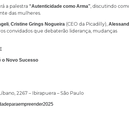
rá a palestra
, discutindo com
“Autenticidade como Arma”
ente das mulheres.
,
(CEO da Picadilly),
geli
Cristine Grings Nogueira
Alessand
tros convidados que debaterão liderança, mudanças
E
o é o Novo Sucesso
Líbano, 2267 – Ibirapuera – São Paulo
dadeparaempreender2025