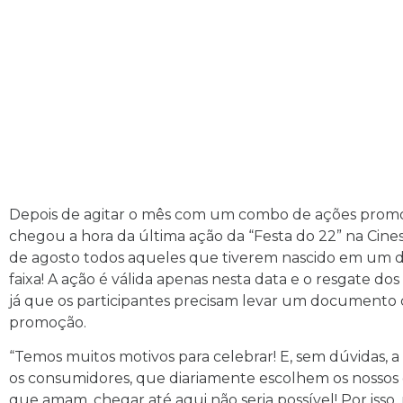
Depois de agitar o mês com um combo de ações promoc
chegou a hora da última ação da “Festa do 22” na Cines
de agosto todos aqueles que tiverem nascido em um di
faixa! A ação é válida apenas nesta data e o resgate dos 
já que os participantes precisam levar um documento
promoção.
“Temos muitos motivos para celebrar! E, sem dúvidas, a
os consumidores, que diariamente escolhem os nossos 
que amam, chegar até aqui não seria possível! Por isso,