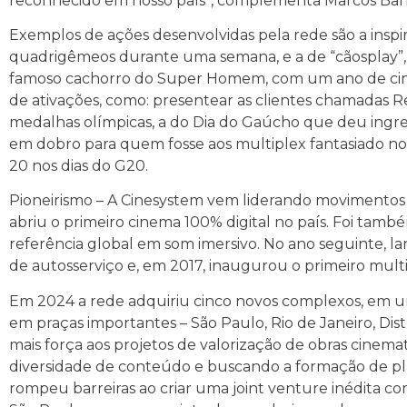
reconhecido em nosso país”, complementa Marcos Barr
Exemplos de ações desenvolvidas pela rede são a inspi
quadrigêmeos durante uma semana, e a de “cãosplay”,
famoso cachorro do Super Homem, com um ano de cinem
de ativações, como: presentear as clientes chamadas R
medalhas olímpicas, a do Dia do Gaúcho que deu ingres
em dobro para quem fosse aos multiplex fantasiado no
20 nos dias do G20.
Pioneirismo – A Cinesystem vem liderando movimentos 
abriu o primeiro cinema 100% digital no país. Foi também
referência global em som imersivo. No ano seguinte, l
de autosserviço e, em 2017, inaugurou o primeiro mult
Em 2024 a rede adquiriu cinco novos complexos, em 
em praças importantes – São Paulo, Rio de Janeiro, Dis
mais força aos projetos de valorização de obras cinema
diversidade de conteúdo e buscando a formação de pl
rompeu barreiras ao criar uma joint venture inédita c