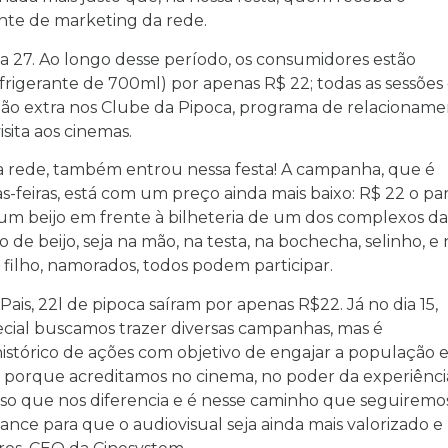
ente de marketing da rede.
dia 27. Ao longo desse período, os consumidores estão
rigerante de 700ml) por apenas R$ 22; todas as sessões
ão extra nos Clube da Pipoca, programa de relacionam
sita aos cinemas.
da rede, também entrou nessa festa! A campanha, que é
s-feiras, está com um preço ainda mais baixo: R$ 22 o pa
 um beijo em frente à bilheteria de um dos complexos da
 de beijo, seja na mão, na testa, na bochecha, selinho, e
e filho, namorados, todos podem participar.
ais, 22l de pipoca saíram por apenas R$22. Já no dia 15,
ecial buscamos trazer diversas campanhas, mas é
stórico de ações com objetivo de engajar a população 
sso porque acreditamos no cinema, no poder da experiênci
sso que nos diferencia e é nesse caminho que seguiremos
nce para que o audiovisual seja ainda mais valorizado e