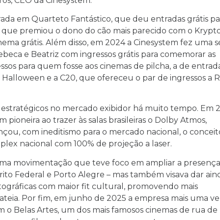
os, CEO da Cinesystem.
rada em Quarteto Fantástico, que deu entradas grátis pa
 que premiou o dono do cão mais parecido com o Krypto
a grátis. Além disso, em 2024 a Cinesystem fez uma s
ebeca e Beatriz com ingressos grátis para comemorar as
sos para quem fosse aos cinemas de pilcha, a de entrad
 Halloween e a C20, que ofereceu o par de ingressos a 
estratégicos no mercado exibidor há muito tempo. Em 2
 pioneira ao trazer às salas brasileiras o Dolby Atmos,
ançou, com ineditismo para o mercado nacional, o conceit
iplex nacional com 100% de projeção a laser.
uma movimentação que teve foco em ampliar a presenç
trito Federal e Porto Alegre – mas também visava dar ain
tográficas com maior fit cultural, promovendo mais
ateia. Por fim, em junho de 2025 a empresa mais uma ve
om o Belas Artes, um dos mais famosos cinemas de rua de