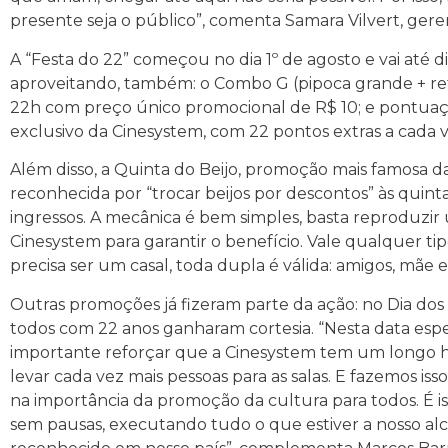
presente seja o público”, comenta Samara Vilvert, ger
A “Festa do 22” começou no dia 1º de agosto e vai até 
aproveitando, também: o Combo G (pipoca grande + ref
22h com preço único promocional de R$ 10; e pontuaç
exclusivo da Cinesystem, com 22 pontos extras a cada vi
Além disso, a Quinta do Beijo, promoção mais famosa 
reconhecida por “trocar beijos por descontos” às quinta
ingressos. A mecânica é bem simples, basta reproduzir
Cinesystem para garantir o benefício. Vale qualquer tipo
precisa ser um casal, toda dupla é válida: amigos, mãe 
Outras promoções já fizeram parte da ação: no Dia dos P
todos com 22 anos ganharam cortesia. “Nesta data esp
importante reforçar que a Cinesystem tem um longo hi
levar cada vez mais pessoas para as salas. E fazemos i
na importância da promoção da cultura para todos. É i
sem pausas, executando tudo o que estiver a nosso alca