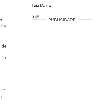
Leia Mais »
PUBLICIDADE
 das
ento
r de
 não
e
a e
,