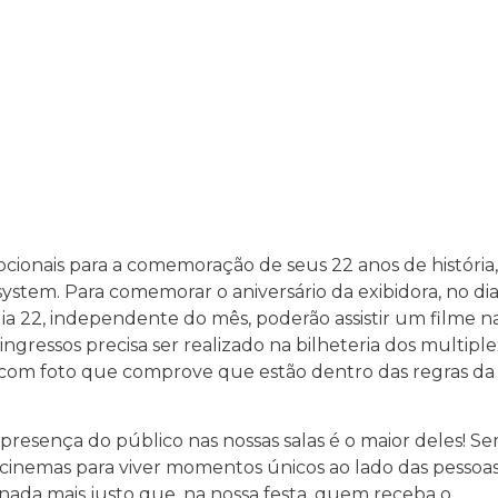
ionais para a comemoração de seus 22 anos de história,
ystem. Para comemorar o aniversário da exibidora, no di
a 22, independente do mês, poderão assistir um filme n
ingressos precisa ser realizado na bilheteria dos multiple
 com foto que comprove que estão dentro das regras da
 presença do público nas nossas salas é o maior deles! S
cinemas para viver momentos únicos ao lado das pessoa
 nada mais justo que, na nossa festa, quem receba o