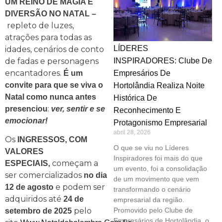
UM REINO DE MAGIA E
DIVERSÃO NO NATAL –
repleto de luzes,
atrações para todas as
LÍDERES
idades, cenários de conto
de fadas e personagens
INSPIRADORES: Clube De
encantadores.
É um
Empresários De
convite para que se viva o
Hortolândia Realiza Noite
Natal como nunca antes
Histórica De
:
presenciou
ver, sentir e se
Reconhecimento E
emocionar!
Protagonismo Empresarial
abril 28, 2026
Os
INGRESSOS, COM
O que se viu no Líderes
VALORES
Inspiradores foi mais do que
começam a
ESPECIAIS,
um evento, foi a consolidação
ser comercializados
no dia
de um movimento que vem
e podem ser
12 de agosto
transformando o cenário
adquiridos até
24 de
empresarial da região.
pelo
Promovido pelo Clube de
setembro de 2025
Empresários de Hortolândia, o