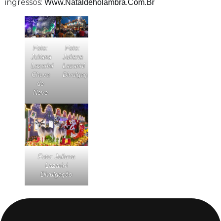
ingressos:
Www.nataldeholambra.com.br
Foto:
Foto:
Juliana
Juliana
Lazarini
Lazarini
Chuva
Divulgação
de
Neve
Foto: Juliana
Lazarini
Divulgação