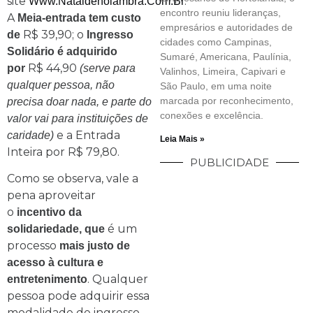
site
.
Www.nataldeholambra.com.br
encontro reuniu lideranças,
A
Meia-entrada tem custo
empresários e autoridades de
R$ 39,90; o
de
Ingresso
cidades como Campinas,
Solidário é adquirido
Sumaré, Americana, Paulínia,
R$ 44,90
por
(serve para
Valinhos, Limeira, Capivari e
qualquer pessoa, não
São Paulo, em uma noite
marcada por reconhecimento,
precisa doar nada, e parte do
conexões e excelência.
valor vai para instituições de
e a Entrada
caridade)
Leia Mais »
Inteira por R$ 79,80.
PUBLICIDADE
Como se observa, vale a
pena aproveitar
o
incentivo da
é um
solidariedade, que
processo
mais justo de
acesso à cultura e
. Qualquer
entretenimento
pessoa pode adquirir essa
modalidade de ingresso