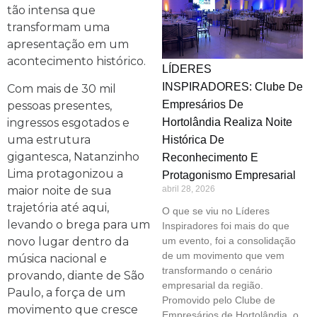
tão intensa que
transformam uma
apresentação em um
acontecimento histórico.
LÍDERES
INSPIRADORES: Clube De
Com mais de 30 mil
Empresários De
pessoas presentes,
ingressos esgotados e
Hortolândia Realiza Noite
uma estrutura
Histórica De
gigantesca, Natanzinho
Reconhecimento E
Lima protagonizou a
Protagonismo Empresarial
maior noite de sua
abril 28, 2026
trajetória até aqui,
O que se viu no Líderes
levando o brega para um
Inspiradores foi mais do que
novo lugar dentro da
um evento, foi a consolidação
de um movimento que vem
música nacional e
transformando o cenário
provando, diante de São
empresarial da região.
Paulo, a força de um
Promovido pelo Clube de
movimento que cresce
Empresários de Hortolândia, o