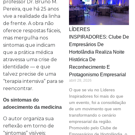
professor Dr. Bruno M.
Pereira, que há 25 anos
vive a realidade da linha
de frente. A obra não
LÍDERES
oferece respostas fáceis,
INSPIRADORES: Clube De
mas mergulha nos
Empresários De
sintomas que indicam
que a prática médica
Hortolândia Realiza Noite
atravessa uma crise de
Histórica De
identidade — e que
Reconhecimento E
talvez precise de uma
Protagonismo Empresarial
“terapia intensiva” para se
abril 28, 2026
reencontrar.
O que se viu no Líderes
Inspiradores foi mais do que
Os sintomas do
um evento, foi a consolidação
adoecimento da medicina
de um movimento que vem
transformando o cenário
O autor organiza sua
empresarial da região.
reflexão em torno de
Promovido pelo Clube de
“sintomas” visíveis:
Empresários de Hortolândia, o