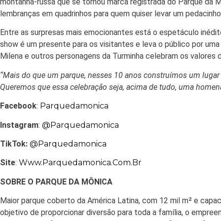
montanha-russa que se tornou marca registrada do Parque da Môn
lembranças em quadrinhos para quem quiser levar um pedacinho d
Entre as surpresas mais emocionantes está o espetáculo inédit
show é um presente para os visitantes e leva o público por um
Milena e outros personagens da Turminha celebram os valores d
“Mais do que um parque, nesses 10 anos construímos um lugar de
Queremos que essa celebração seja, acima de tudo, uma homena
Facebook
:
Parquedamonica
Instagram
:
@parquedamonica
TikTok:
@parquedamonica
Site
:
Www.parquedamonica.com.br
SOBRE O PARQUE DA MÔNICA
Maior parque coberto da América Latina, com 12 mil m² e capac
objetivo de proporcionar diversão para toda a família, o empre