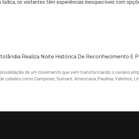
ma lúdica, os visitantes têm experiências inesquecíveis com op
lândia Realiza Noite Histórica De Reconhecimento E P
 a consolidação de um movimento que vem transformando o cenário emp
 de cidades como Campinas, Sumaré, Americana, Paulínia, Valinhos, Li