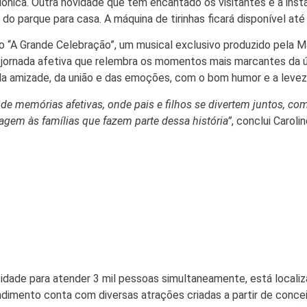
ica. Outra novidade que tem encantado os visitantes é a instala
o parque para casa. A máquina de tirinhas ficará disponível at
o “A Grande Celebração”, um musical exclusivo produzido pela 
a jornada afetiva que relembra os momentos mais marcantes da ú
a amizade, da união e das emoções, com o bom humor e a leveza 
 memórias afetivas, onde pais e filhos se divertem juntos, com
gem às famílias que fazem parte dessa história”
, conclui Carol
idade para atender 3 mil pessoas simultaneamente, está locali
endimento conta com diversas atrações criadas a partir de conce