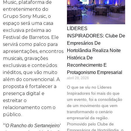
Music, plataforma de
entretenimento do
Grupo Sony Music, o
espaço será uma casa
LÍDERES
exclusiva próxima ao
INSPIRADORES: Clube De
Festival de Barretos. Ele
Empresários De
servirá como palco para
Hortolândia Realiza Noite
apresentações, encontros
Histórica De
musicais, gravações
exclusivas e conteúdos
Reconhecimento E
inéditos, que vão muito
Protagonismo Empresarial
abril 28, 2026
além do convencional. A
proposta é fortalecer a
O que se viu no Líderes
presença digital e
Inspiradores foi mais do que
um evento, foi a consolidação
estreitar o
de um movimento que vem
relacionamento com o
transformando o cenário
público.
empresarial da região.
Promovido pelo Clube de
“‘
O Rancho do Sertanejeiro’
Empresários de Hortolândia, o