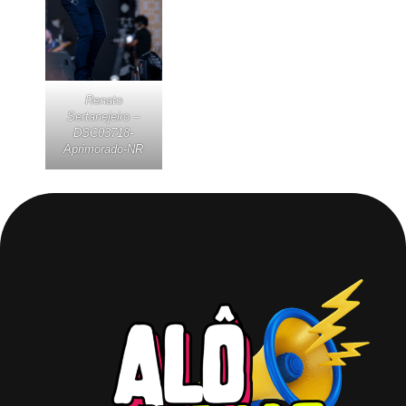
Renato
Sertanejeiro –
DSC03718-
Aprimorado-NR