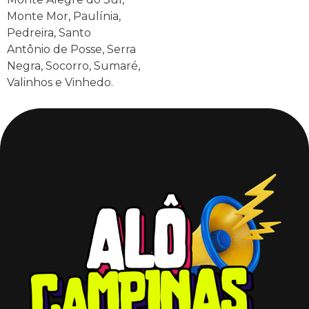
Monte Mor, Paulínia,
Pedreira, Santo
Antônio de Posse, Serra
Negra, Socorro, Sumaré,
Valinhos e Vinhedo.