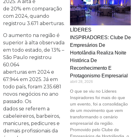
2025. A alta é
de 20% em comparação
com 2024, quando
registrou 3.671 aberturas.
LÍDERES
O aumento na região é
INSPIRADORES: Clube De
superior à alta observada
Empresários De
em todo estado, de 13% –
Hortolândia Realiza Noite
São Paulo registrou
Histórica De
60.064
Reconhecimento E
aberturas em 2024 e
Protagonismo Empresarial
67.944 em 2025. Já em
abril 28, 2026
todo país, foram 235.681
O que se viu no Líderes
novos negócios no ano
Inspiradores foi mais do que
passado. Os
um evento, foi a consolidação
dados se referem a
de um movimento que vem
cabeleireiros, barbeiros,
transformando o cenário
manicures, pedicures e
empresarial da região.
Promovido pelo Clube de
demais profissionais da
Empresários de Hortolândia, o