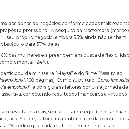
4% das donas de negócios, conforme dados mais recent
ropósito profissional. A pesquisa da Mastercard (março
abrir seu próprio negócio, embora 53% ainda não tenham
r obstáculo para 37% delas.
46% das mulheres empreendem em busca de flexibilidad
a complementar (24%).
participou da minissérie “Maysa” e do filme “Assalto ao
, 168 páginas). Com o subtítulo “
International
Como impulsio
”, a obra guia as leitoras por uma jornada de
ência emocional
ssertiva, conectando resultados financeiros a virtudes
 resultados reais, sem abdicar de equilíbrio, família o
ucação e Saúde, autora da mentoria que dá o nome ao li
il. “Acredito que cada mulher tem dentro de si as