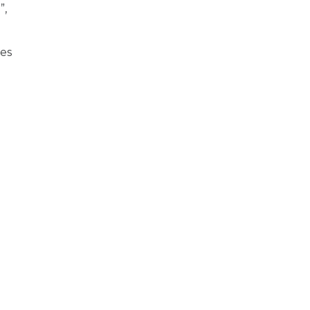
”,
es