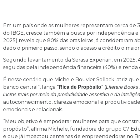
Em um país onde as mulheres representam cerca de 3
do IBGE, cresce também a busca por independência e p
2025) revela que 80% das brasileiras já consideraram 
dado o primeiro passo, sendo o acesso a crédito o maio
Segundo levantamento da Serasa Experian, em 2025, 
seguidas pela independência financeira (40%) e rend
É nesse cenário que Michele Bouvier Sollack, atriz que 
banco central”, lança “
” (
Rica de Propósito
Literare Books 
lucros reais por meio da produtividade assertiva e da intelig
autoconhecimento, clareza emocional e produtividade a
emocionais e relacionais.
“Meu objetivo é empoderar mulheres para que construam
propósito”, afirma Michele, fundadora do grupo C7 Ed
e que já impactou centenas de empreendedoras no Bras