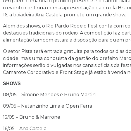
09 quem comanda o público presente é o cantor Natanz
o evento continua com a apresentação da dupla Bruno &
16, a boiadeira Ana Castela promete um grande show.
Além dos shows, o Rio Pardo Rodeio Fest conta com c
destaques tradicionais do rodeio. A competição faz pa
alimentação também estará à disposição para quem pr
O setor Pista terá entrada gratuita para todos os dias d
cidade, mais uma conquista da gestão do prefeito Marci
informações serão divulgadas nos canais oficiais da fes
Camarote Corporativo e Front Stage já estão à venda n
SHOWS
08/05 – Simone Mendes e Bruno Martini
09/05 – Natanzinho Lima e Open Farra
15/05 – Bruno & Marrone
16/05 – Ana Castela