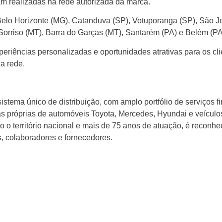
am realizadas na rede autorizada da marca.
lo Horizonte (MG), Catanduva (SP), Votuporanga (SP), São Jo
Sorriso (MT), Barra do Garças (MT), Santarém (PA) e Belém (PA
experiências personalizadas e oportunidades atrativas para os c
a rede.
stema único de distribuição, com amplo portfólio de serviços fi
ias próprias de automóveis Toyota, Mercedes, Hyundai e veícul
o território nacional e mais de 75 anos de atuação, é reconheci
s, colaboradores e fornecedores.