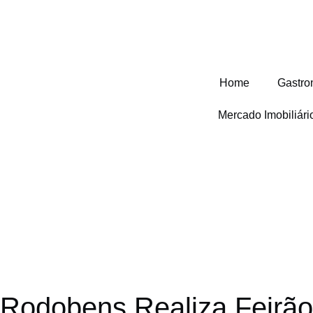
Home
Gastro
Mercado Imobiliár
Rodobens Realiza Feirã