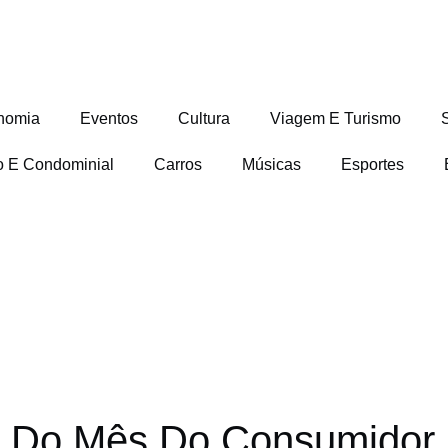
nomia
Eventos
Cultura
Viagem E Turismo
io E Condominial
Carros
Músicas
Esportes
o Do Mês Do Consumidor 