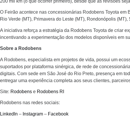
200 mil km (o que ocorrer primeiro), desde que as revisões sej
O Feirão acontece nas concessionárias Rodobens Toyota em Be
Rio Verde (MT), Primavera do Leste (MT), Rondonópolis (MT), 
A iniciativa reforça a estratégia da Rodobens Toyota de criar 
incentivando a experimentação dos modelos disponíveis em su
Sobre a Rodobens
A Rodobens, especialista em projetos de vida, possui um ecossi
suportados por plataforma sinérgica, de rede de concessionár
digitais. Com sede em São José do Rio Preto, presença em todo 
entregar uma experiência completa aos seus clientes, parceiro
Site:
Rodobens
e
Rodobens RI
Rodobens nas redes sociais:
LinkedIn
–
Instagram
–
Facebook