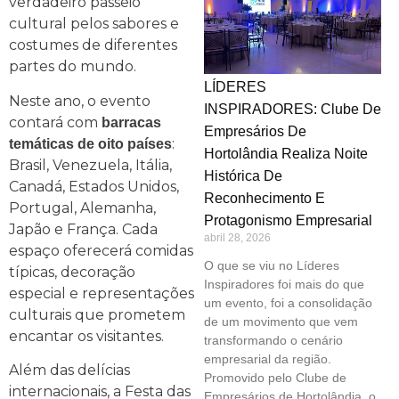
verdadeiro passeio
cultural pelos sabores e
costumes de diferentes
partes do mundo.
LÍDERES
Neste ano, o evento
INSPIRADORES: Clube De
contará com
barracas
Empresários De
:
temáticas de oito países
Hortolândia Realiza Noite
Brasil, Venezuela, Itália,
Histórica De
Canadá, Estados Unidos,
Reconhecimento E
Portugal, Alemanha,
Protagonismo Empresarial
Japão e França. Cada
abril 28, 2026
espaço oferecerá comidas
O que se viu no Líderes
típicas, decoração
Inspiradores foi mais do que
especial e representações
um evento, foi a consolidação
culturais que prometem
de um movimento que vem
encantar os visitantes.
transformando o cenário
empresarial da região.
Além das delícias
Promovido pelo Clube de
internacionais, a Festa das
Empresários de Hortolândia, o