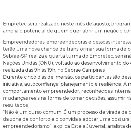
Empretec será realizado neste mês de agosto; prog
amplia o potencial de quem quer abrir um negócio c
Empreendedores, empreendedoras e pessoas interessa
terão uma nova chance de transformar sua forma de pen
Sebrae-SP realiza a quarta turma do Empretec, seminá
Nações Unidas (ONU), voltado ao desenvolvimento d
realizada das 9h às 19h, no Sebrae Campinas.
Durante cinco dias de imersão, os participantes são des
iniciativa, autoconfiança, planejamento e resiliência. A
comportamento empreendedor, reconhecidas internac
mudanças reais na forma de tomar decisões, assumir ris
resultados.
“Não é um curso comum. É um processo de virada de cha
da zona de conforto e o convida a adotar uma postura m
empreendedorismo”, explica Estela Juvenal, analista 