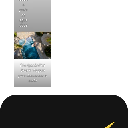
e
praia
de
água
doce
Divulgação/Hot
Beach Viagem
para descansar e
curtir