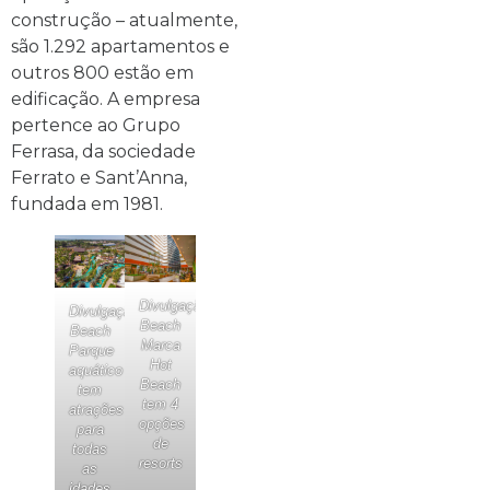
construção – atualmente,
são 1.292 apartamentos e
outros 800 estão em
edificação. A empresa
pertence ao Grupo
Ferrasa, da sociedade
Ferrato e Sant’Anna,
fundada em 1981.
Divulgação/Hot
Divulgação/Hot
Beach
Beach
Marca
Parque
Hot
aquático
Beach
tem
tem 4
atrações
opções
para
de
todas
resorts
as
idades