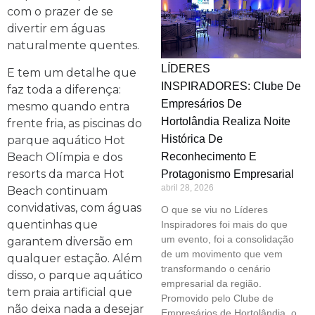
com o prazer de se
divertir em águas
naturalmente quentes.
LÍDERES
E tem um detalhe que
INSPIRADORES: Clube De
faz toda a diferença:
Empresários De
mesmo quando entra
Hortolândia Realiza Noite
frente fria, as piscinas do
Histórica De
parque aquático Hot
Beach Olímpia e dos
Reconhecimento E
resorts da marca Hot
Protagonismo Empresarial
abril 28, 2026
Beach continuam
convidativas, com águas
O que se viu no Líderes
quentinhas que
Inspiradores foi mais do que
um evento, foi a consolidação
garantem diversão em
de um movimento que vem
qualquer estação. Além
transformando o cenário
disso, o parque aquático
empresarial da região.
tem praia artificial que
Promovido pelo Clube de
não deixa nada a desejar
Empresários de Hortolândia, o