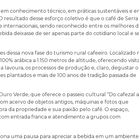
m em conhecimento técnico, em práticas sustentáveis e 
 O resultado desse esforço coletivo é que o café de Serra
 e internacionais, sendo reconhecido entre os melhores d
ida deixasse de ser apenas parte do cotidiano local e s
 dessa nova fase do turismo rural cafeeiro. Localizado 
00% arábica a 1.150 metros de altitude, oferecendo visit
 a lavoura, os processos de produção e, claro, degustar o
ares plantados e mais de 100 anos de tradição passada de
ro Verde, que oferece o passeio cultural “Do cafezal 
a, com acervo de objetos antigos, máquinas e fotos que
dora da propriedade e sua paixão pelo café. O espaço,
a com entrada franca e atendimento a grupos com
rciona uma pausa para apreciar a bebida em um ambiente