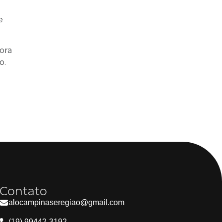
e
ora
o.
Contato
alocampinaseregiao@gmail.com
(19) 99442-3192