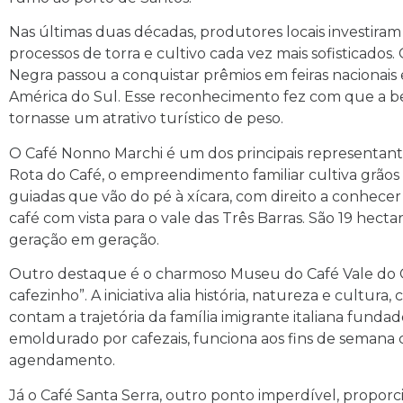
Nas últimas duas décadas, produtores locais investira
processos de torra e cultivo cada vez mais sofisticados.
Negra passou a conquistar prêmios em feiras nacionais
América do Sul. Esse reconhecimento fez com que a beb
tornasse um atrativo turístico de peso.
O Café Nonno Marchi é um dos principais representantes
Rota do Café, o empreendimento familiar cultiva grãos 1
guiadas que vão do pé à xícara, com direito a conhecer
café com vista para o vale das Três Barras. São 19 hect
geração em geração.
Outro destaque é o charmoso Museu do Café Vale do Ou
cafezinho”. A iniciativa alia história, natureza e cultur
contam a trajetória da família imigrante italiana funda
emoldurado por cafezais, funciona aos fins de seman
agendamento.
Já o Café Santa Serra, outro ponto imperdível, propo