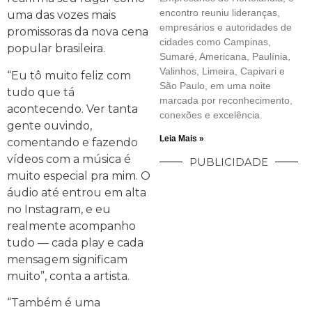
encontro reuniu lideranças,
uma das vozes mais
empresários e autoridades de
promissoras da nova cena
cidades como Campinas,
popular brasileira.
Sumaré, Americana, Paulínia,
Valinhos, Limeira, Capivari e
“Eu tô muito feliz com
São Paulo, em uma noite
tudo que tá
marcada por reconhecimento,
acontecendo. Ver tanta
conexões e excelência.
gente ouvindo,
Leia Mais »
comentando e fazendo
vídeos com a música é
PUBLICIDADE
muito especial pra mim. O
áudio até entrou em alta
no Instagram, e eu
realmente acompanho
tudo — cada play e cada
mensagem significam
muito”, conta a artista.
“Também é uma