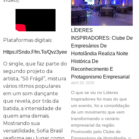
vídeo):
LÍDERES
INSPIRADORES: Clube De
Plataformas digitais:
Empresários De
Https://sndo.ffm.to/qvz3yee
Hortolândia Realiza Noite
Histórica De
O single, que faz parte do
Reconhecimento E
segundo projeto da
Protagonismo Empresarial
artista, “Sô Frágil”, mistura
abril 28, 2026
vários ritmos populares
O que se viu no Líderes
em um som dançante
Inspiradores foi mais do que
que revela, por trás da
um evento, foi a consolidação
batida, a intensidade de
de um movimento que vem
quem ama demais.
transformando o cenário
Mostrando sua
empresarial da região.
versatilidade, Sofia Brasil
Promovido pelo Clube de
reafirma seu lugar como
Empresários de Hortolândia, o