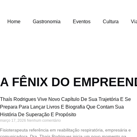
Home
Gastronomia
Eventos
Cultura
Vi
A FÊNIX DO EMPREE
Thaís Rodrigues Vive Novo Capítulo De Sua Trajetória E Se
Prepara Para Lançar Livros E Biografia Que Contam Sua
História De Superação E Propósito
março 17, 2026
Nenhum comentário
Fisioterapeuta referência em reabilitação respiratória, empresária e
comunicadora, Dra. Thaís Rodrigues inicia um novo momento na