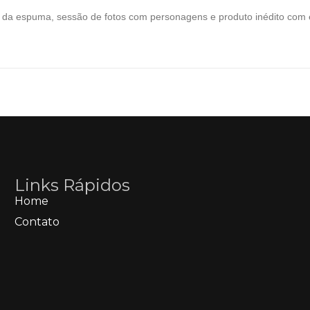
ta da espuma, sessão de fotos com personagens e produto inédito com
Links Rápidos
Home
Contato