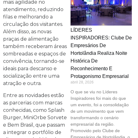
mais agilidade no
atendimento, reduzindo
filas e melhorando a
circulação dos visitantes.
LÍDERES
Além disso, as novas
INSPIRADORES: Clube De
praças de alimentação
Empresários De
também receberam áreas
Hortolândia Realiza Noite
sombreadas e espaços de
convivência, tornando-se
Histórica De
ideais para descanso e
Reconhecimento E
socialização entre uma
Protagonismo Empresarial
abril 28, 2026
atração e outra.
O que se viu no Líderes
Entre as novidades estão
Inspiradores foi mais do que
as parcerias com marcas
um evento, foi a consolidação
conhecidas, como Splash
de um movimento que vem
Burger, MiniOrbe Sorvete
transformando o cenário
empresarial da região.
e Bem Brasil, que passam
Promovido pelo Clube de
a integrar o portfólio de
Empresários de Hortolândia, o